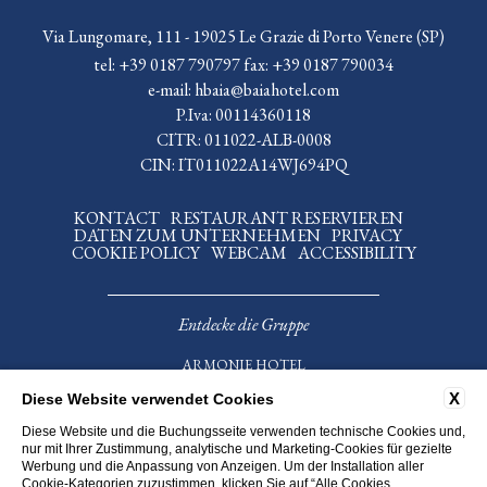
Via Lungomare, 111 - 19025 Le Grazie di Porto Venere (SP)
tel:
+39 0187 790797
fax:
+39 0187 790034
e-mail:
hbaia@baiahotel.com
P.Iva: 00114360118
CITR: 011022-ALB-0008
CIN: IT011022A14WJ694PQ
KONTACT
RESTAURANT RESERVIEREN
DATEN ZUM UNTERNEHMEN
PRIVACY
COOKIE POLICY
WEBCAM
ACCESSIBILITY
Entdecke die Gruppe
ARMONIE HOTEL
COLLECTION
HOTEL DELLA BAIA
X
Diese Website verwendet Cookies
HOTEL VENEZIA
ANTICHE TERRE HOTEL
Diese Website und die Buchungsseite verwenden technische Cookies und,
nur mit Ihrer Zustimmung, analytische und Marketing-Cookies für gezielte
RISTORANTE DELLA BAIA
Werbung und die Anpassung von Anzeigen. Um der Installation aller
Cookie-Kategorien zuzustimmen, klicken Sie auf “Alle Cookies