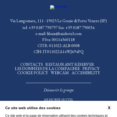
Via Lungomare, 111 - 19025 Le Grazie di Porto Venere (SP)
tel:
+39 0187 790797
fax:
+39 0187 790034
e-mail:
hbaia@baiahotel.com
P.Iva: 00114360118
CITR: 011022-ALB-0008
CIN: IT011022A14WJ694PQ
CONTACTS
RESTAURANT RÉSERVER
LES DONNÉES DE LA COMPAGNIE
PRIVACY
COOKIE POLICY
WEBCAM
ACCESSIBILITY
Découvrir le groupe
ARMONIE HOTEL
COLLECTION
HOTEL DELLA BAIA
X
Ce site web utilise des cookies
HOTEL VENEZIA
ANTICHE TERRE HOTEL
Ce site web et la page de réservation utilisent des cookies techniques et,