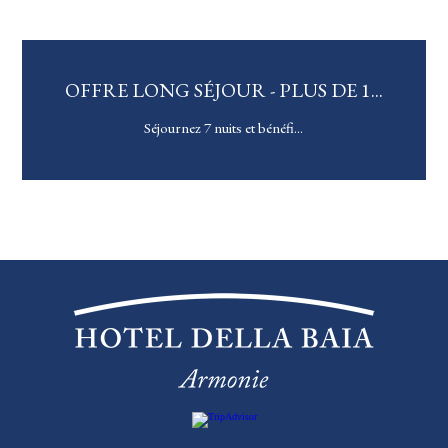
 LONG SÉJOUR - PLUS DE 1...
OFF
Séjournez 7 nuits et bénéfi...