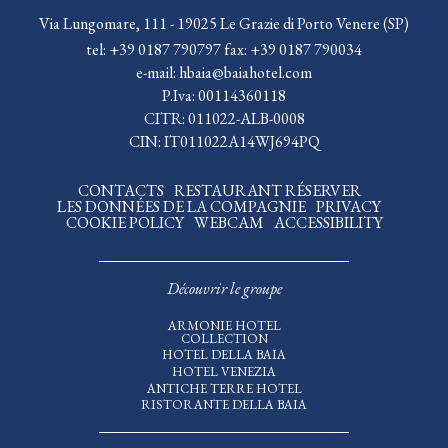
Via Lungomare, 111 - 19025 Le Grazie di Porto Venere (SP)
tel:
+39 0187 790797
fax:
+39 0187 790034
e-mail:
hbaia@baiahotel.com
P.Iva: 00114360118
CITR: 011022-ALB-0008
CIN: IT011022A14WJ694PQ
CONTACTS
RESTAURANT RÉSERVER
LES DONNÉES DE LA COMPAGNIE
PRIVACY
COOKIE POLICY
WEBCAM
ACCESSIBILITY
Découvrir le groupe
ARMONIE HOTEL
COLLECTION
HOTEL DELLA BAIA
HOTEL VENEZIA
ANTICHE TERRE HOTEL
RISTORANTE DELLA BAIA